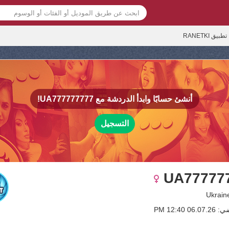
تطبيق RANETKI
أنشئ حسابًا وابدأ الدردشة مع
UA777777777!
التسجيل
UA77777
 12:40 PM