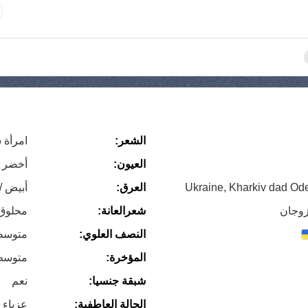
الشعر:
امرأة 
العيون:
أخضر
Ukraine, Kharkiv dad O
العرق:
أبيض /
 زوجان
شعرالعانة:
محلوق
النصف العلوي:
متوسط
المؤخرة:
متوسط
شبقة جنسيا:
نعم
الحالة العاطفية:
عزباء