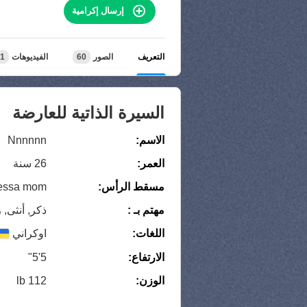
إرسال إكرامية
التعريف
الصور
60
الفيديوهات
1
السيرة الذاتية للعارضة
الاسم:
Nnnnnn
العمر:
26 سنة
مسقط الرأس:
dessa mom
مهتم بـ :
ذكر, أنثى,
اللغات:
اوكراني
الارتفاع:
5'5"
الوزن:
112 lb