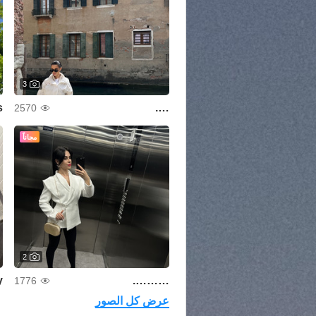
3
s
….
2570
مجاناً
2
y
……….
1776
عرض كل الصور