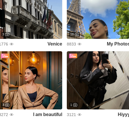
3
18
Venice
My Photo
1776
8833
مجاناً
مجاناً
3
1
I am beautiful
Hiyy
3272
3121