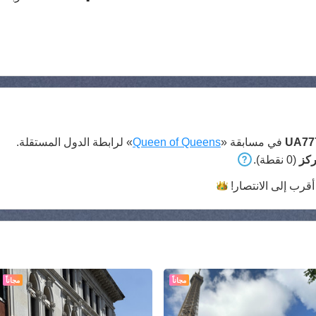
UA77
في مسابقة «
Queen of Queens
» لرابطة الدول المستقلة.
(0 نقطة).
قرب إلى
الانتصار!
مجاناً
مجاناً