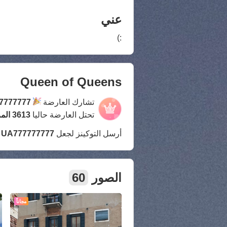
عني
:)
Queen of Queens
تشارك العارضة
7777777
تحتل العارضة حاليا
3613 المركز
أرسل التوكينز لجعل
UA777777777
أ
الصور
60
مجاناً