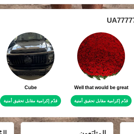
UA7777
Cube
Well that would be great
قدّم إكرامية مقابل تحقيق أمنية
قدّم إكرامية مقابل تحقيق أمنية
المتابَعون
الم