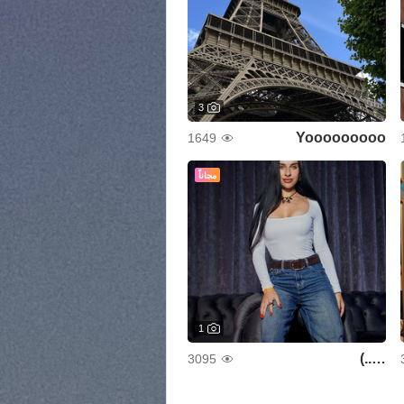
3
Yooooooooo
1649
مجاناً
1
…..)
3095