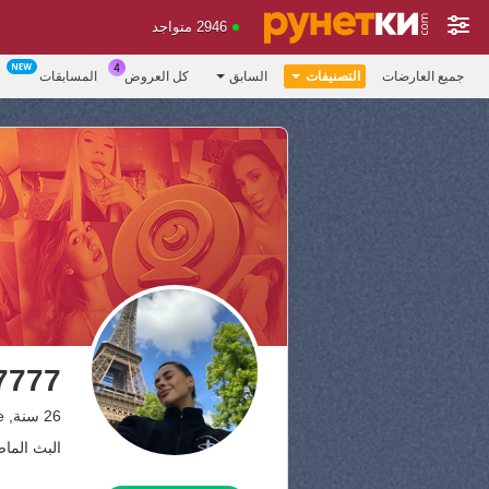
2946 متواجد
جميع العارضات
التصنيفات
السابق
كل العروض
المسابقات
7777
26 سنة, Ukraine
البث الماضي: 06.07.26