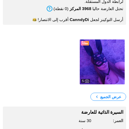
لرابطة الدول المستقلة.
تحتل العارضة حاليا
3968 المركز
(0 نقطة).
أرسل التوكينز لجعل
CanndyDi
أقرب إلى
الانتصار!
الصور
مجاناً
5
13
My Photos
عرض الجميع
السيرة الذاتية للعارضة
العمر:
30 سنة