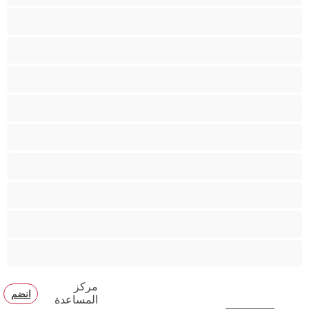
كس محلوق
مؤخرة كبيرة
متوسطة الثديين
مدخنات
مفتولة العضلات
ممتلئات الجسم
ممثلة أفلام إباحية
ناضج
هنود
مركز
انضم
المساعدة