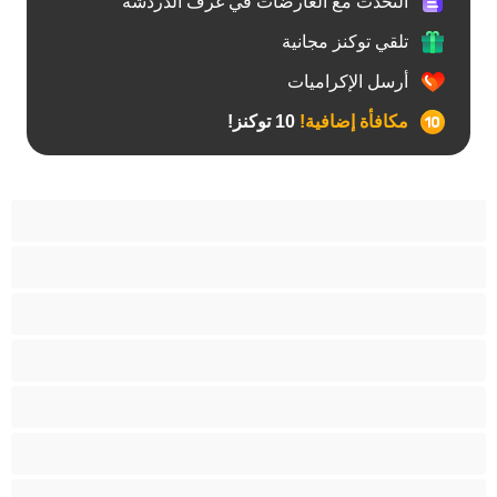
التحدّث مع العارضات في غرف الدردشة
تلقي توكنز مجانية
أرسل الإكراميات
مكافأة إضافية!
10 توكنز!
آسيوي
أفضل عارضات الدردشة الخاصة
اطلاق السوائل
الأدوات
الجدة
الجنس العبودي
الصبايا