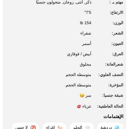
مهتم بـ :
ذكر, أنثى, زوجان, متحولون جنسيًا
الارتفاع:
5'7"
الوزن:
154 lb
الشعر:
شقراء
العيون:
أسمر
العرق:
أبيض / قوقازي
شعرالعانة:
محلوق
النصف العلوي:
متوسطة الحجم
المؤخرة:
متوسطة الحجم
شبقة جنسيا:
سر
الحالة العاطفية:
عزباء
الإهتمامات
دردشة
الحلم
إغراء
لا جنس